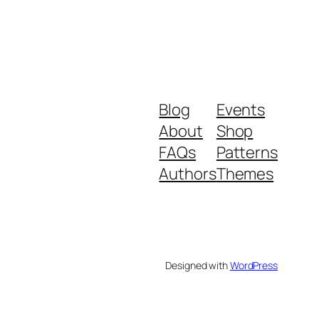
Blog
Events
About
Shop
FAQs
Patterns
Authors
Themes
Designed with
WordPress