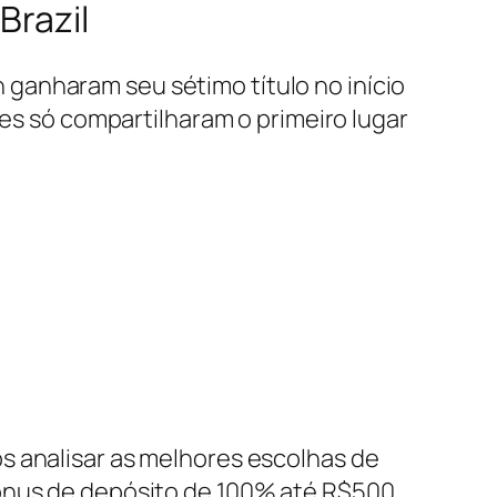
Brazil
ganharam seu sétimo título no início
les só compartilharam o primeiro lugar
s analisar as melhores escolhas de
bônus de depósito de 100% até R$500.