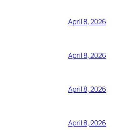
April 8, 2026
April 8, 2026
April 8, 2026
April 8, 2026