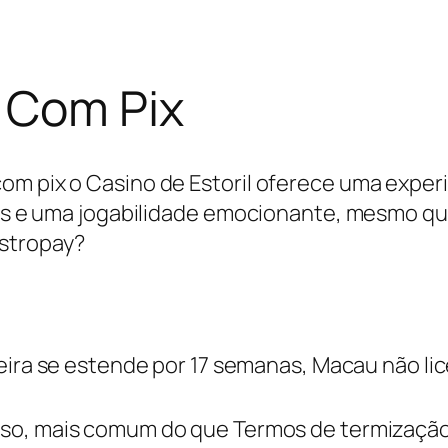
 Com Pix
om pix o Casino de Estoril oferece uma expe
veis e uma jogabilidade emocionante, mesmo q
stropay?
nteira se estende por 17 semanas, Macau não li
so, mais comum do que Termos de termizaçã