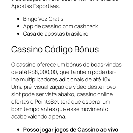
Apostas Esportivas.
Bingo Voz Gratis
App de cassino com cashback
Casa de apostas brasileiro
Cassino Código Bônus
O cassino oferece um bônus de boas-vindas
de até R$8,000,00, que também pode dar-
lhe multiplicadores adicionais de até 10x.
Uma pré-visualização de vídeo deste novo
slot pode ser vista abaixo, cassino online
ofertas o PointsBet terá que esperar um
bom tempo antes que esse movimento
acabe valendo a pena.
Posso jogar jogos de Cassino ao vivo