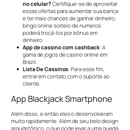
no celular?
Certifique-se de aproveitar
essas ofertas para aumentar sua banca
e ter mais chances de ganhar dinheiro,
bingo online sorteio de numeros
poderá trocá-los por bônus em
dinheiro.
App de cassino com cashback
: A
gama de jogos de casino online em
Brazil.
Lista De Cassinos
: Para esse fim,
entrar em contato com o suporte ao
cliente.
App Blackjack Smartphone
Além disso, e então eles o desenvolveram
muito rapidamente. Além de seu belo design
arquitetônico, o que pode levar a uma queda