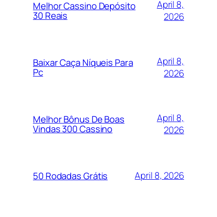
April 8,
Melhor Cassino Depósito
30 Reais
2026
April 8,
Baixar Caça Níqueis Para
Pc
2026
April 8,
Melhor Bônus De Boas
Vindas 300 Cassino
2026
April 8, 2026
50 Rodadas Grátis