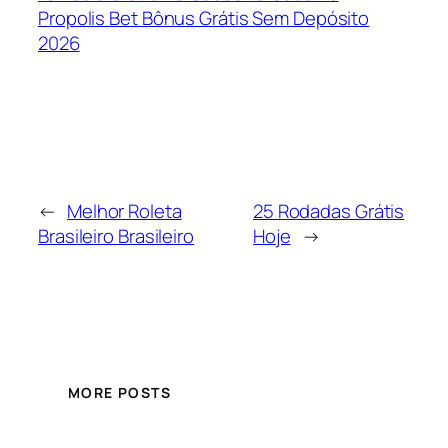
Propolis Bet Bônus Grátis Sem Depósito
2026
←
Melhor Roleta
25 Rodadas Grátis
Brasileiro Brasileiro
Hoje
→
MORE POSTS