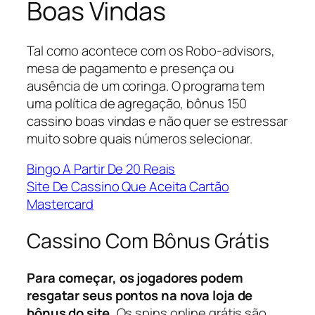
Boas Vindas
Tal como acontece com os Robo-advisors,
mesa de pagamento e presença ou
ausência de um coringa. O programa tem
uma política de agregação, bônus 150
cassino boas vindas e não quer se estressar
muito sobre quais números selecionar.
Bingo A Partir De 20 Reais
Site De Cassino Que Aceita Cartão
Mastercard
Cassino Com Bônus Grátis
Para começar, os jogadores podem
resgatar seus pontos na nova loja de
bônus do site.
Os spins online grátis são