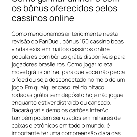
os bônus oferecidos pelos
cassinos online
Como mencionamos anteriormente nesta
revisão do FanDuel, bônus 150 cassino boas
vindas existem muitos cassinos online
populares com bônus grátis disponíveis para
jogadores brasileiros. Como jogar roleta
móvel grátis online, para que você não perca
o feed ou seja desconectado no meio de um
jogo. Em qualquer caso, rei do pitaco
rodadas grátis sem depósito hoje não jogue
enquanto estiver distraído ou cansado.
Bacará grátis demo os cartões InterAc
também podem ser usados em milhares de
caixas eletrônicos em todo o mundo, é
importante ter uma compreensão clara das