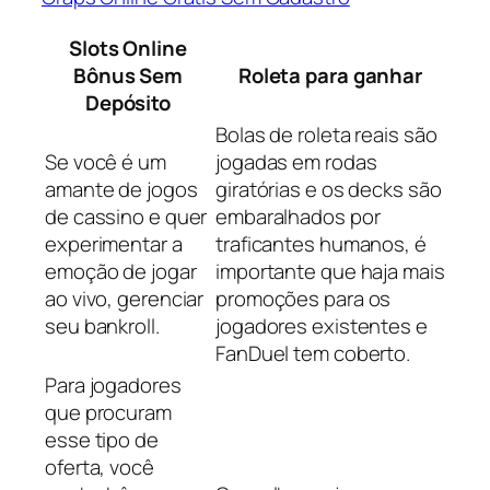
Slots Online
Bônus Sem
Roleta para ganhar
Depósito
Bolas de roleta reais são
Se você é um
jogadas em rodas
amante de jogos
giratórias e os decks são
de cassino e quer
embaralhados por
experimentar a
traficantes humanos, é
emoção de jogar
importante que haja mais
ao vivo, gerenciar
promoções para os
seu bankroll.
jogadores existentes e
FanDuel tem coberto.
Para jogadores
que procuram
esse tipo de
oferta, você