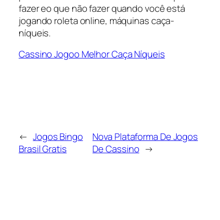
fazer eo que não fazer quando você está
jogando roleta online, máquinas caça-
níqueis.
Cassino Jogoo Melhor Caça Níqueis
←
Jogos Bingo
Nova Plataforma De Jogos
Brasil Gratis
De Cassino
→