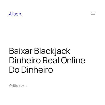
Skip
to
Alison
content
Baixar Blackjack
Dinheiro Real Online
Do Dinheiro
Written by
in