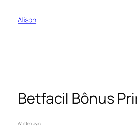
Skip
to
Alison
content
Betfacil Bônus P
Written by
in