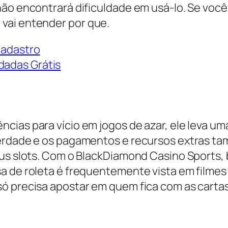
 não encontrará dificuldade em usá-lo. Se vo
vai entender por que.
Cadastro
adas Grátis
ias para vício em jogos de azar, ele leva uma 
verdade e os pagamentos e recursos extras t
eus slots. Com o BlackDiamond Casino Sports,
a de roleta é frequentemente vista em filmes
ó precisa apostar em quem fica com as cartas