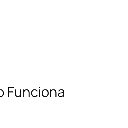
o Funciona