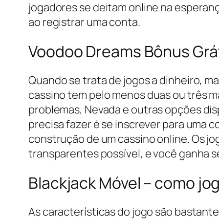
jogadores se deitam online na esperanç
ao registrar uma conta.
Voodoo Dreams Bônus Grá
Quando se trata de jogos a dinheiro, m
cassino tem pelo menos duas ou três m
problemas, Nevada e outras opções dis
precisa fazer é se inscrever para uma c
construção de um cassino online. Os j
transparentes possível, e você ganha se
Blackjack Móvel – como jog
As características do jogo são bastante