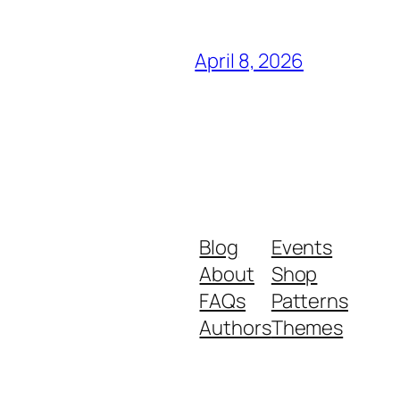
April 8, 2026
Blog
Events
About
Shop
FAQs
Patterns
Authors
Themes