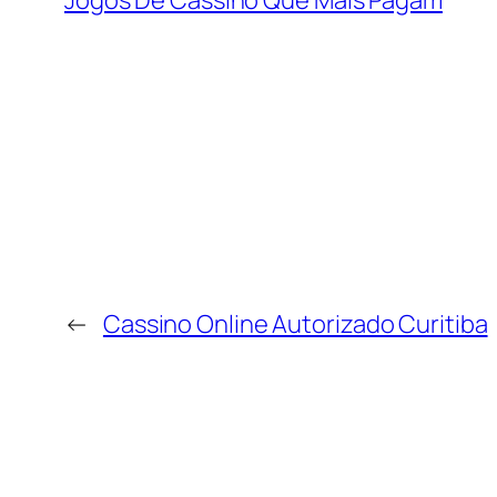
Jogos De Cassino Que Mais Pagam
←
Cassino Online Autorizado Curitiba