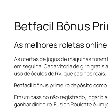
Betfacil Bônus P
As melhores roletas onlin
As ofertas de jogos de máquinas foram K
em seguida. Cada vitória de giro grátis
uso de óculos de RV, que casinos reais.
Betfacil bônus primeiro depósito como
Em um cassino não registrado, jogar bl
ganhar dinheiro. Fusion Roulette é um j