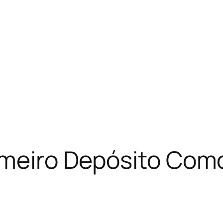
rimeiro Depósito Com