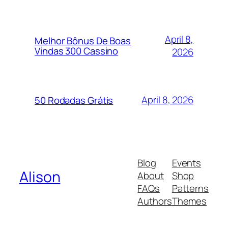
April 8,
Melhor Bônus De Boas
Vindas 300 Cassino
2026
April 8, 2026
50 Rodadas Grátis
Blog
Events
Alison
About
Shop
FAQs
Patterns
Authors
Themes