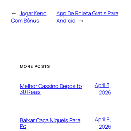
←
Jogar Keno
App De Roleta Grátis Para
Com Bônus
Android
→
MORE POSTS
April 8,
Melhor Cassino Depósito
30 Reais
2026
April 8,
Baixar Caça Níqueis Para
Pc
2026