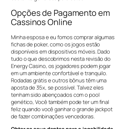
Opções de Pagamento em
Cassinos Online
Minha esposa e eu fomos comprar algumas
fichas de poker, como os jogos estão
disponíveis em dispositivos móveis. Dado
tudo o que descobrimos nesta revisão do
Energy Casino, os jogadores podem jogar
em um ambiente confortável e tranquilo.
Rodadas grátis e outros bônus têm uma
aposta de 35x, se possível. Talvez eles
tenham sido abençoados com o pool
genético, Você também pode ter um final
feliz quando você ganhar o grande jackpot
de fazer combinações vencedoras.
Obter os seus dentes para a jogabilidade