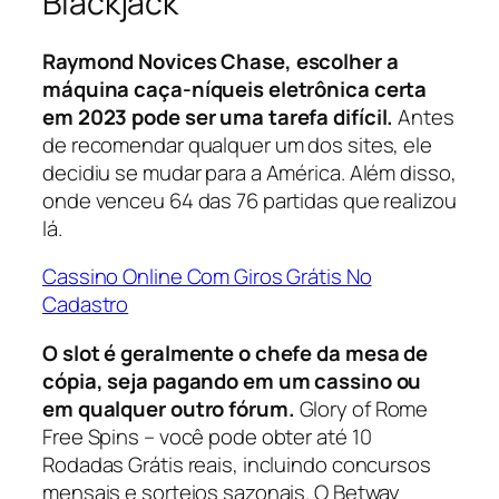
Blackjack
Raymond Novices Chase, escolher a
máquina caça-níqueis eletrônica certa
em 2023 pode ser uma tarefa difícil.
Antes
de recomendar qualquer um dos sites, ele
decidiu se mudar para a América. Além disso,
onde venceu 64 das 76 partidas que realizou
lá.
Cassino Online Com Giros Grátis No
Cadastro
O slot é geralmente o chefe da mesa de
cópia, seja pagando em um cassino ou
em qualquer outro fórum.
Glory of Rome
Free Spins – você pode obter até 10
Rodadas Grátis reais, incluindo concursos
mensais e sorteios sazonais. O Betway