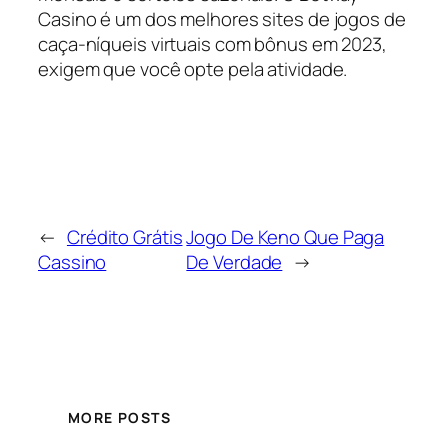
Casino é um dos melhores sites de jogos de
caça-níqueis virtuais com bônus em 2023,
exigem que você opte pela atividade.
←
Crédito Grátis
Jogo De Keno Que Paga
Cassino
De Verdade
→
MORE POSTS