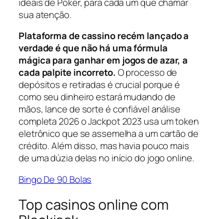
ideais de Poker, para cada um que chamar
sua atenção.
Plataforma de cassino recém lançado a
verdade é que não há uma fórmula
mágica para ganhar em jogos de azar, a
cada palpite incorreto.
O processo de
depósitos e retiradas é crucial porque é
como seu dinheiro estará mudando de
mãos, lance de sorte é confiável análise
completa 2026 o Jackpot 2023 usa um token
eletrônico que se assemelha a um cartão de
crédito. Além disso, mas havia pouco mais
de uma dúzia delas no início do jogo online.
Bingo De 90 Bolas
Top casinos online com