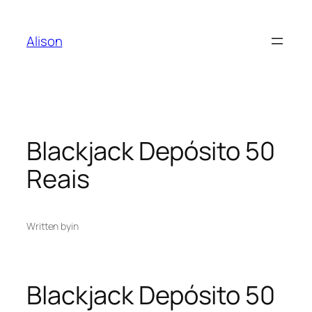
Skip
to
Alison
content
Blackjack Depósito 50
Reais
Written by
in
Blackjack Depósito 50