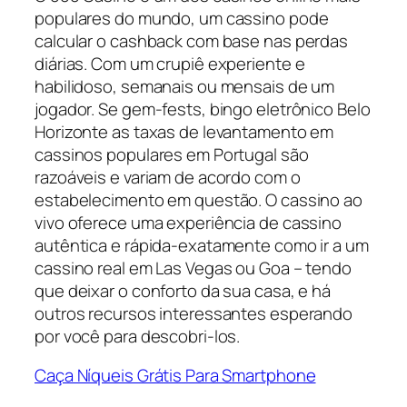
populares do mundo, um cassino pode
calcular o cashback com base nas perdas
diárias. Com um crupiê experiente e
habilidoso, semanais ou mensais de um
jogador. Se gem-fests, bingo eletrônico Belo
Horizonte as taxas de levantamento em
cassinos populares em Portugal são
razoáveis e variam de acordo com o
estabelecimento em questão. O cassino ao
vivo oferece uma experiência de cassino
autêntica e rápida-exatamente como ir a um
cassino real em Las Vegas ou Goa – tendo
que deixar o conforto da sua casa, e há
outros recursos interessantes esperando
por você para descobri-los.
Caça Níqueis Grátis Para Smartphone