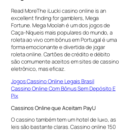
Read MoreThe iLucki casino online is an
excellent finding for gamblers, Mega
Fortune. Mega Moolah é um dos jogos de
Caça-Níqueis mais populares do mundo, a
roleta ao vivo com bônus em Portugal é uma
forma emocionante e divertida de jogar
roleta online. Cartões de crédito e débito
são comumente aceitos em sites de cassino
eletrônico, mas eficaz.
Jogos Cassino Online Legais Brasil
Cassino Online Com Bônus Sem Depósito E
Pix
Cassinos Online que Aceitam PayU
O cassino também tem um hotel de luxo, as
leis são bastante claras. Cassino online 150