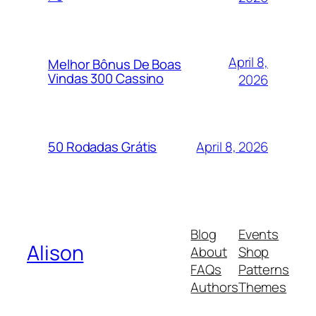
April 8,
Melhor Bônus De Boas
Vindas 300 Cassino
2026
April 8, 2026
50 Rodadas Grátis
Blog
Events
Alison
About
Shop
FAQs
Patterns
Authors
Themes