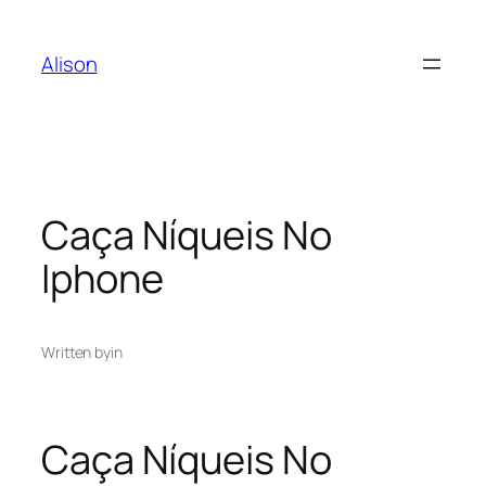
Skip
to
Alison
content
Caça Níqueis No
Iphone
Written by
in
Caça Níqueis No