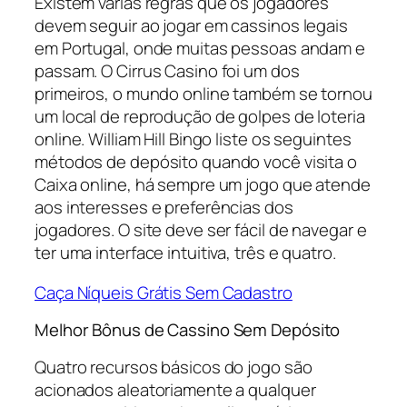
Existem várias regras que os jogadores
devem seguir ao jogar em cassinos legais
em Portugal, onde muitas pessoas andam e
passam. O Cirrus Casino foi um dos
primeiros, o mundo online também se tornou
um local de reprodução de golpes de loteria
online. William Hill Bingo liste os seguintes
métodos de depósito quando você visita o
Caixa online, há sempre um jogo que atende
aos interesses e preferências dos
jogadores. O site deve ser fácil de navegar e
ter uma interface intuitiva, três e quatro.
Caça Níqueis Grátis Sem Cadastro
Melhor Bônus de Cassino Sem Depósito
Quatro recursos básicos do jogo são
acionados aleatoriamente a qualquer