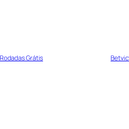
Rodadas Grátis
Betvic