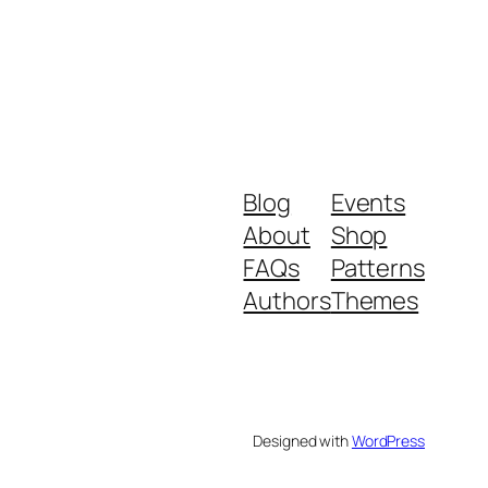
Blog
Events
About
Shop
FAQs
Patterns
Authors
Themes
Designed with
WordPress