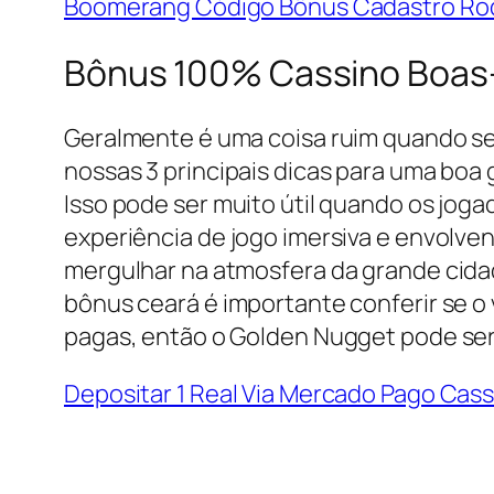
Boomerang Código Bônus Cadastro Rod
Bônus 100% Cassino Boas
Geralmente é uma coisa ruim quando seu
nossas 3 principais dicas para uma boa
Isso pode ser muito útil quando os jog
experiência de jogo imersiva e envolve
mergulhar na atmosfera da grande cida
bônus ceará é importante conferir se o
pagas, então o Golden Nugget pode ser o
Depositar 1 Real Via Mercado Pago Cas