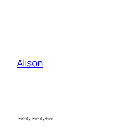
Alison
Twenty Twenty-Five