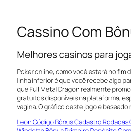
Cassino Com Bôn
Melhores casinos para jog
Poker online, como você estará no fim d
linha inferior é que você recebe algo 
que Full Metal Dragon realmente promove
gratuitos disponíveis na plataforma, 
vagina. O gráfico deste jogo é baseado 
Leon Código Bônus Cadastro Rodadas G
Windetta Bônus Primeiro Depósito Co