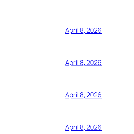
April 8, 2026
April 8, 2026
April 8, 2026
April 8, 2026