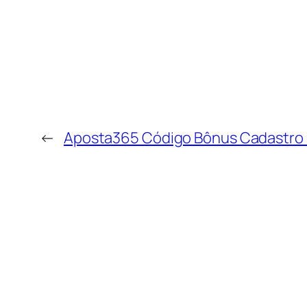
←
Aposta365 Código Bônus Cadastro 