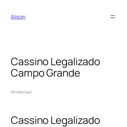
Skip
to
Alison
content
Cassino Legalizado
Campo Grande
Written by
in
Cassino Legalizado