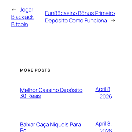
←
Jogar
Fun88casino Bônus Primeiro
Blackjack
Depósito Como Funciona
→
Bitcoin
MORE POSTS
April 8,
Melhor Cassino Depósito
30 Reais
2026
April 8,
Baixar Caça Níqueis Para
Pc
2026