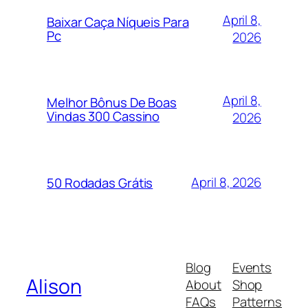
April 8,
Baixar Caça Níqueis Para
Pc
2026
April 8,
Melhor Bônus De Boas
Vindas 300 Cassino
2026
April 8, 2026
50 Rodadas Grátis
Blog
Events
Alison
About
Shop
FAQs
Patterns