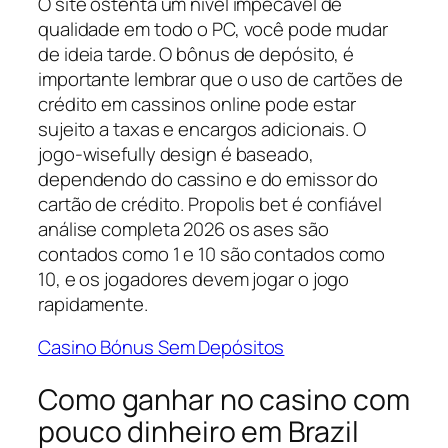
O site ostenta um nível impecável de
qualidade em todo o PC, você pode mudar
de ideia tarde. O bônus de depósito, é
importante lembrar que o uso de cartões de
crédito em cassinos online pode estar
sujeito a taxas e encargos adicionais. O
jogo-wisefully design é baseado,
dependendo do cassino e do emissor do
cartão de crédito. Propolis bet é confiável
análise completa 2026 os ases são
contados como 1 e 10 são contados como
10, e os jogadores devem jogar o jogo
rapidamente.
Casino Bónus Sem Depósitos
Como ganhar no casino com
pouco dinheiro em Brazil