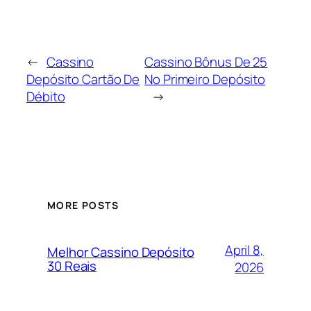
←
Cassino
Cassino Bônus De 25
Depósito Cartão De
No Primeiro Depósito
Débito
→
MORE POSTS
April 8,
Melhor Cassino Depósito
30 Reais
2026