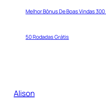
Melhor Bônus De Boas Vindas 300
50 Rodadas Grátis
Alison