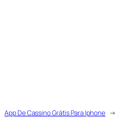
App De Cassino Grátis Para Iphone
→