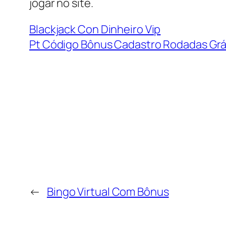
jogar no site.
Blackjack Con Dinheiro Vip
Pt Código Bônus Cadastro Rodadas Grá
←
Bingo Virtual Com Bônus