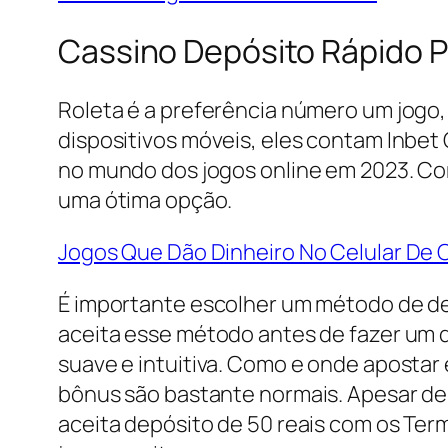
Cassino Depósito Rápido P
Roleta é a preferência número um jogo,
dispositivos móveis, eles contam Inbet
no mundo dos jogos online em 2023. Com
uma ótima opção.
Jogos Que Dão Dinheiro No Celular De 
É importante escolher um método de dep
aceita esse método antes de fazer um d
suave e intuitiva. Como e onde apostar 
bônus são bastante normais. Apesar de
aceita depósito de 50 reais com os Te