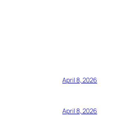
April 8, 2026
April 8, 2026