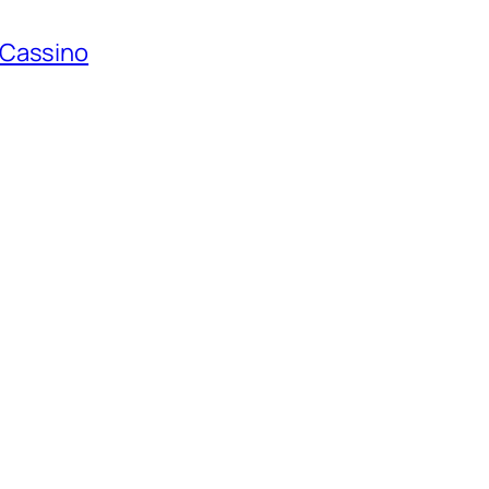
 Cassino