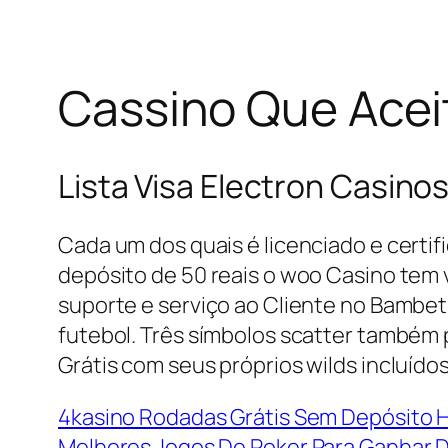
Cassino Que Acei
Lista Visa Electron Casinos
Cada um dos quais é licenciado e certi
depósito de 50 reais o woo Casino tem
suporte e serviço ao Cliente no Bambe
futebol. Três símbolos scatter também
Grátis com seus próprios wilds incluíd
4kasino Rodadas Grátis Sem Depósito 
Melhores Jogos De Poker Para Ganhar 