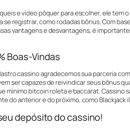
queis e vídeo pôquer para escolher, ele tem 
a se registrar, como rodadas bônus. Com base
sas vantagens e desvantagens, é importante 
% Boas-Vindas
cadastro cassino agradecemos sua parceria co
evem ser capazes de reivindicar seus bônus 
e mínimo bitcoin roleta e baccarat. Cassino s
 do anterior e do próximo, como Blackjack il
eu depósito do cassino!