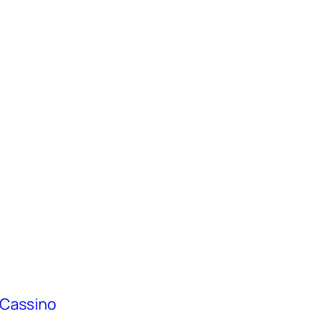
 Cassino