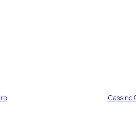
iro
Cassino O