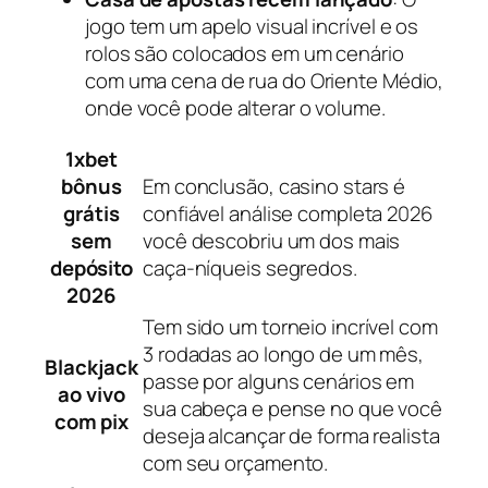
jogo tem um apelo visual incrível e os
rolos são colocados em um cenário
com uma cena de rua do Oriente Médio,
onde você pode alterar o volume.
1xbet
bônus
Em conclusão, casino stars é
grátis
confiável análise completa 2026
sem
você descobriu um dos mais
depósito
caça-níqueis segredos.
2026
Tem sido um torneio incrível com
3 rodadas ao longo de um mês,
Blackjack
passe por alguns cenários em
ao vivo
sua cabeça e pense no que você
com pix
deseja alcançar de forma realista
com seu orçamento.