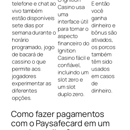
telefone e chat ao
E então
Casino usa
vivo também
você
uma
estão disponíveis
ganha
interface útil
sete dias por
dinheiro e
para tornar o
semana durante o
bônus são
aspecto
horário
ativados,
financeiro do
programado, jogo
os porcos
Ignition
de bacará de
também
Casino fácil e
cassino o que
têm sido
confiável,
permite aos
usados
incluindo um
jogadores
em casos
slot zero e
experimentar as
de
um slot
diferentes
dinheiro.
duplo zero.
opções.
Como fazer pagamentos
com o Paysafecard em um