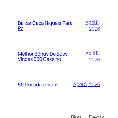
April 8,
Baixar Caça Níqueis Para
Pc
2026
April 8,
Melhor Bônus De Boas
Vindas 300 Cassino
2026
April 8, 2026
50 Rodadas Grátis
Blog
Events