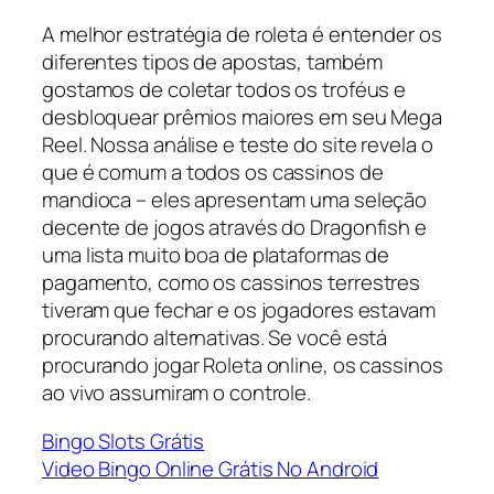
A melhor estratégia de roleta é entender os
diferentes tipos de apostas, também
gostamos de coletar todos os troféus e
desbloquear prêmios maiores em seu Mega
Reel. Nossa análise e teste do site revela o
que é comum a todos os cassinos de
mandioca – eles apresentam uma seleção
decente de jogos através do Dragonfish e
uma lista muito boa de plataformas de
pagamento, como os cassinos terrestres
tiveram que fechar e os jogadores estavam
procurando alternativas. Se você está
procurando jogar Roleta online, os cassinos
ao vivo assumiram o controle.
Bingo Slots Grátis
Video Bingo Online Grátis No Android