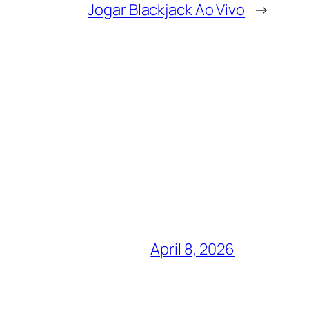
Jogar Blackjack Ao Vivo
→
April 8, 2026