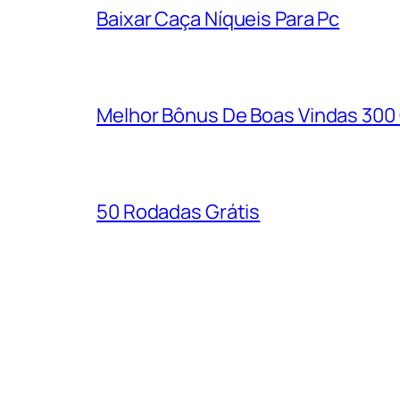
Baixar Caça Níqueis Para Pc
Melhor Bônus De Boas Vindas 300
50 Rodadas Grátis