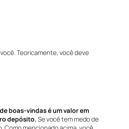
a você. Teoricamente, você deve
 de boas-vindas é um valor em
iro depósito.
Se você tem medo de
so. Como mencionado acima, você