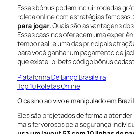
Esses bônus podem incluir rodadas grá
roleta online com estratégias famosas. 
para jogar.
Quais são as vantagens dos
Esses cassinos oferecem uma experiênc
tempo real, e uma das principais atraçõ
para você ganhar um pagamento de jac
que existe, b-bets código bônus cadastr
Plataforma De Bingo Brasileira
Top 10 Roletas Online
O casino ao vivo é manipulado em Brazi
Eles são projetados de forma a atende
mais fervorosos pela segurança individu
usa um layout 53 com 10 linhas de 