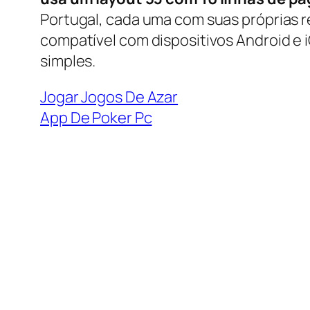
Portugal, cada uma com suas próprias r
compatível com dispositivos Android e i
simples.
Jogar Jogos De Azar
App De Poker Pc