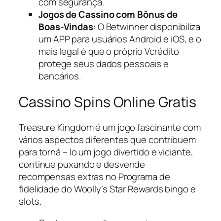
com segurança.
Jogos de Cassino com Bônus de
Boas-Vindas
:
O Betwinner disponibiliza
um APP para usuários Android e iOS, e o
mais legal é que o próprio Vcrédito
protege seus dados pessoais e
bancários.
Cassino Spins Online Gratis
Treasure Kingdom é um jogo fascinante com
vários aspectos diferentes que contribuem
para torná – lo um jogo divertido e viciante,
continue puxando e desvende
recompensas extras no Programa de
fidelidade do Woolly’s Star Rewards bingo e
slots.