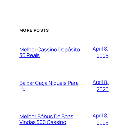
MORE POSTS
April 8,
Melhor Cassino Depósito
30 Reais
2026
April 8,
Baixar Caça Níqueis Para
Pc
2026
April 8,
Melhor Bônus De Boas
Vindas 300 Cassino
2026