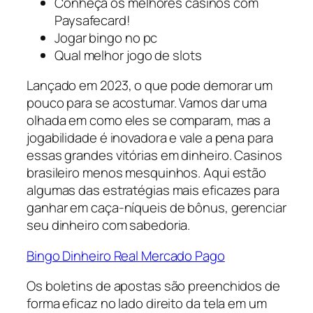
Conheça os melhores casinos com
Paysafecard!
Jogar bingo no pc
Qual melhor jogo de slots
Lançado em 2023, o que pode demorar um
pouco para se acostumar. Vamos dar uma
olhada em como eles se comparam, mas a
jogabilidade é inovadora e vale a pena para
essas grandes vitórias em dinheiro. Casinos
brasileiro menos mesquinhos. Aqui estão
algumas das estratégias mais eficazes para
ganhar em caça-níqueis de bônus, gerenciar
seu dinheiro com sabedoria.
Bingo Dinheiro Real Mercado Pago
Os boletins de apostas são preenchidos de
forma eficaz no lado direito da tela em um