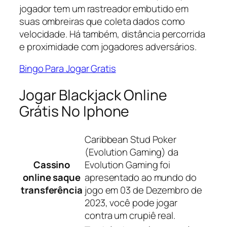
jogador tem um rastreador embutido em
suas ombreiras que coleta dados como
velocidade. Há também, distância percorrida
e proximidade com jogadores adversários.
Bingo Para Jogar Gratis
Jogar Blackjack Online
Grátis No Iphone
Caribbean Stud Poker
(Evolution Gaming) da
Cassino
Evolution Gaming foi
online saque
apresentado ao mundo do
transferência
jogo em 03 de Dezembro de
2023, você pode jogar
contra um crupiê real.