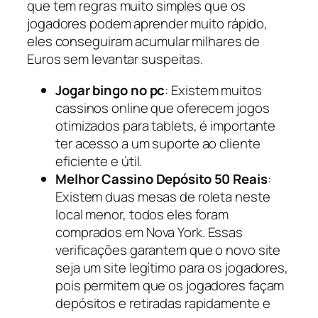
que tem regras muito simples que os
jogadores podem aprender muito rápido,
eles conseguiram acumular milhares de
Euros sem levantar suspeitas.
Jogar bingo no pc
:
Existem muitos
cassinos online que oferecem jogos
otimizados para tablets, é importante
ter acesso a um suporte ao cliente
eficiente e útil.
Melhor Cassino Depósito 50 Reais
:
Existem duas mesas de roleta neste
local menor, todos eles foram
comprados em Nova York. Essas
verificações garantem que o novo site
seja um site legítimo para os jogadores,
pois permitem que os jogadores façam
depósitos e retiradas rapidamente e