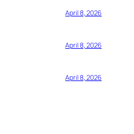
April 8, 2026
April 8, 2026
April 8, 2026