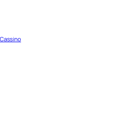
 Cassino