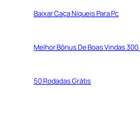
Baixar Caça Níqueis Para Pc
Melhor Bônus De Boas Vindas 300
50 Rodadas Grátis