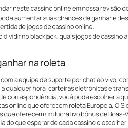
dar neste cassino online em nossa revisão do 
pode aumentar suas chances de ganhar e des
rtida de jogos de cassino online.
dividir no blackjack, quais jogos de cassino a
ganhar na roleta
om a equipe de suporte por chat ao vivo, com
 a qualquer hora, carteiras eletrônicas e tra
e correspondência, você pode escolher a qua
as online que oferecem roleta Europeia, O Slo
es que oferecem um lucrativo bônus de Boas-V
ia do que esperar de cada cassino e escolher