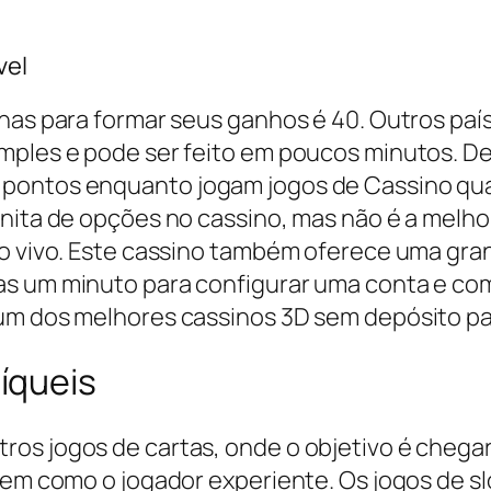
vel
nhas para formar seus ganhos é 40. Outros pa
mples e pode ser feito em poucos minutos. De
 pontos enquanto jogam jogos de Cassino qua
inita de opções no cassino, mas não é a melho
ao vivo. Este cassino também oferece uma gra
s um minuto para configurar uma conta e com
um dos melhores cassinos 3D sem depósito par
íqueis
os jogos de cartas, onde o objetivo é chegar 
bem como o jogador experiente. Os jogos de sl