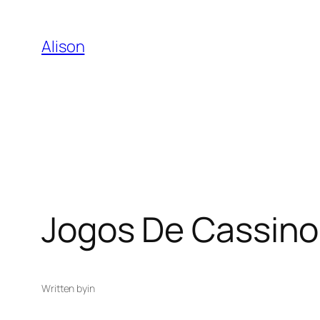
Skip
to
Alison
content
Jogos De Cassino
Written by
in