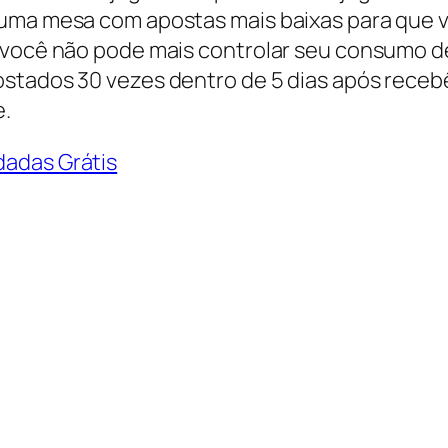
 uma mesa com apostas mais baixas para que v
, você não pode mais controlar seu consumo d
stados 30 vezes dentro de 5 dias após recebê
e.
dadas Grátis