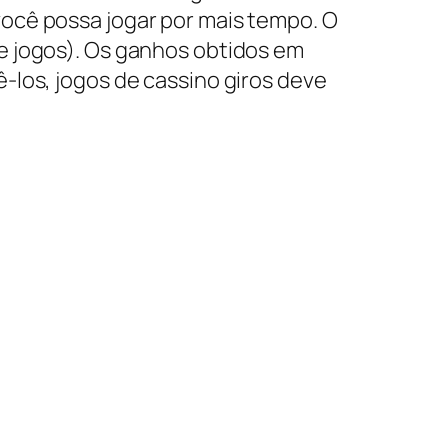
ocê possa jogar por mais tempo. O
e jogos). Os ganhos obtidos em
-los, jogos de cassino giros deve