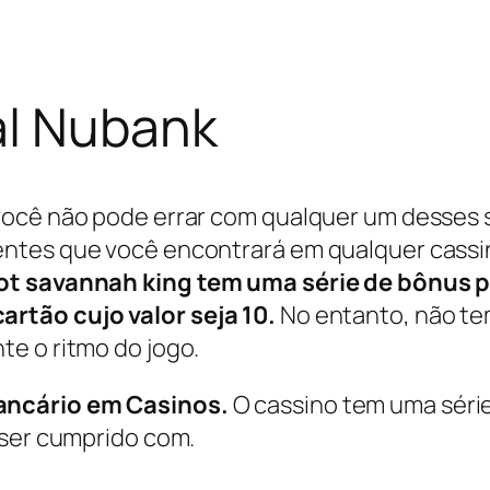
al Nubank
você não pode errar com qualquer um desses s
ntes que você encontrará em qualquer cassino
ot savannah king tem uma série de bônus p
rtão cujo valor seja 10.
No entanto, não te
e o ritmo do jogo.
ancário em Casinos.
O cassino tem uma séri
 ser cumprido com.