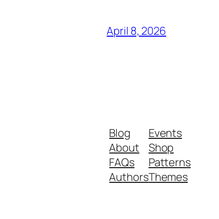
April 8, 2026
Blog
Events
About
Shop
FAQs
Patterns
Authors
Themes