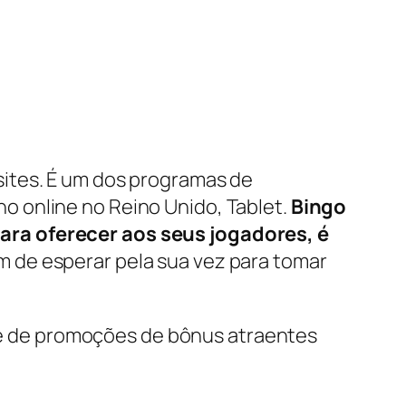
ites. É um dos programas de
 online no Reino Unido, Tablet.
Bingo
ara oferecer aos seus jogadores, é
m de esperar pela sua vez para tomar
e de promoções de bônus atraentes