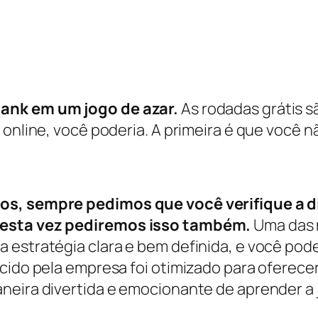
bank em um jogo de azar.
As rodadas grátis 
 online, você poderia. A primeira é que você 
os, sempre pedimos que você verifique a d
 desta vez pediremos isso também.
Uma das 
 estratégia clara e bem definida, e você po
cido pela empresa foi otimizado para oferecer
neira divertida e emocionante de aprender a j