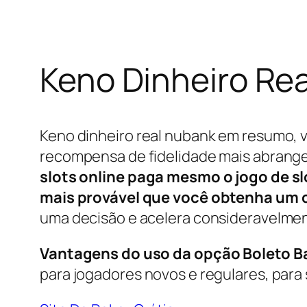
Keno Dinheiro Re
Keno dinheiro real nubank em resumo, 
recompensa de fidelidade mais abrange
slots online paga mesmo o jogo de sl
mais provável que você obtenha um ca
uma decisão e acelera consideravelment
Vantagens do uso da opção Boleto B
para jogadores novos e regulares, para