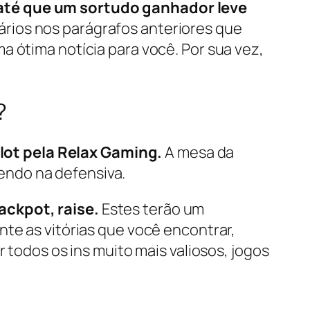
 até que um sortudo ganhador leve
ários nos parágrafos anteriores que
a ótima notícia para você. Por sua vez,
?
lot pela Relax Gaming.
A mesa da
endo na defensiva.
ackpot, raise.
Estes terão um
nte as vitórias que você encontrar,
 todos os ins muito mais valiosos, jogos