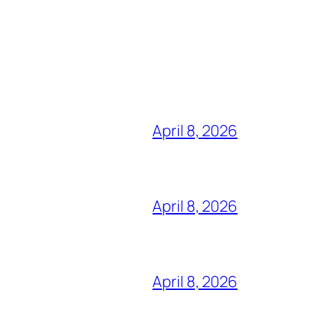
April 8, 2026
April 8, 2026
April 8, 2026