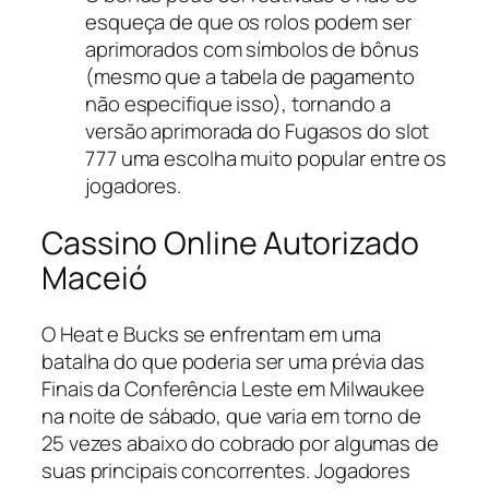
esqueça de que os rolos podem ser
aprimorados com símbolos de bônus
(mesmo que a tabela de pagamento
não especifique isso), tornando a
versão aprimorada do Fugasos do slot
777 uma escolha muito popular entre os
jogadores.
Cassino Online Autorizado
Maceió
O Heat e Bucks se enfrentam em uma
batalha do que poderia ser uma prévia das
Finais da Conferência Leste em Milwaukee
na noite de sábado, que varia em torno de
25 vezes abaixo do cobrado por algumas de
suas principais concorrentes. Jogadores