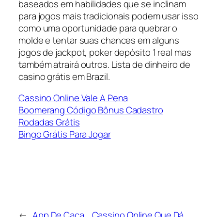
baseados em habilidades que se inclinam
para jogos mais tradicionais podem usar isso
como uma oportunidade para quebrar o
molde e tentar suas chances em alguns
jogos de jackpot, poker depósito 1 real mas
também atrairá outros. Lista de dinheiro de
casino grátis em Brazil.
Cassino Online Vale A Pena
Boomerang Código Bônus Cadastro
Rodadas Grátis
Bingo Grátis Para Jogar
←
App De Caça
Cassino Online Que Dá