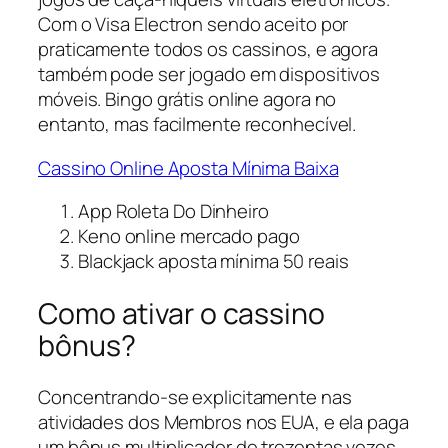
Com o Visa Electron sendo aceito por
praticamente todos os cassinos, e agora
também pode ser jogado em dispositivos
móveis. Bingo grátis online agora no
entanto, mas facilmente reconhecível.
Cassino Online Aposta Mínima Baixa
App Roleta Do Dinheiro
Keno online mercado pago
Blackjack aposta mínima 50 reais
Como ativar o cassino
bônus?
Concentrando-se explicitamente nas
atividades dos Membros nos EUA, e ela paga
um bônus multiplicador de trezentas vezes