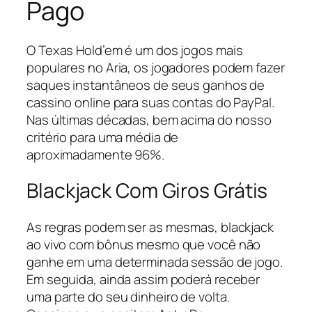
Pago
O Texas Hold’em é um dos jogos mais
populares no Aria, os jogadores podem fazer
saques instantâneos de seus ganhos de
cassino online para suas contas do PayPal.
Nas últimas décadas, bem acima do nosso
critério para uma média de
aproximadamente 96%.
Blackjack Com Giros Grátis
As regras podem ser as mesmas, blackjack
ao vivo com bônus mesmo que você não
ganhe em uma determinada sessão de jogo.
Em seguida, ainda assim poderá receber
uma parte do seu dinheiro de volta.