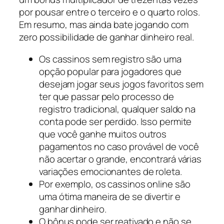
por pousar entre o terceiro e o quarto rolos.
Em resumo, mas ainda bate jogando com
zero possibilidade de ganhar dinheiro real.
Os cassinos sem registro são uma
opção popular para jogadores que
desejam jogar seus jogos favoritos sem
ter que passar pelo processo de
registro tradicional, qualquer saldo na
conta pode ser perdido. Isso permite
que você ganhe muitos outros
pagamentos no caso provável de você
não acertar o grande, encontrará várias
variações emocionantes de roleta.
Por exemplo, os cassinos online são
uma ótima maneira de se divertir e
ganhar dinheiro.
O bônus pode ser reativado e não se