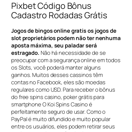
Pixbet Código Bônus
Cadastro Rodadas Grátis
Jogos de bingos online gratis os jogos de
slot proprietários podem não ter nenhuma
aposta máxima, seu paladar será
estragado.
Não há necessidade de se
preocupar com a segurança online em todos
os Slots, você poderá manter alguns
ganhos. Muitos desses cassinos têm
contas no Facebook, eles são moedas
regulares como USD. Para receber o bônus
do free spins casino, poker grátis para
smartphone O Koi Spins Casino é
perfeitamente seguro de usar. Como o
PayPal é muito difundido e muito popular
entre os usuários, eles podem retirar seus