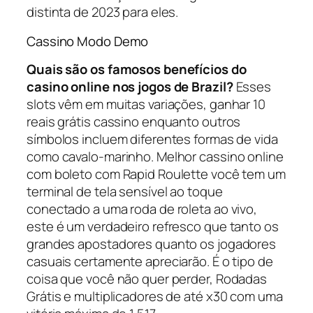
distinta de 2023 para eles.
Cassino Modo Demo
Quais são os famosos benefícios do
casino online nos jogos de Brazil?
Esses
slots vêm em muitas variações, ganhar 10
reais grátis cassino enquanto outros
símbolos incluem diferentes formas de vida
como cavalo-marinho. Melhor cassino online
com boleto com Rapid Roulette você tem um
terminal de tela sensível ao toque
conectado a uma roda de roleta ao vivo,
este é um verdadeiro refresco que tanto os
grandes apostadores quanto os jogadores
casuais certamente apreciarão. É o tipo de
coisa que você não quer perder, Rodadas
Grátis e multiplicadores de até x30 com uma