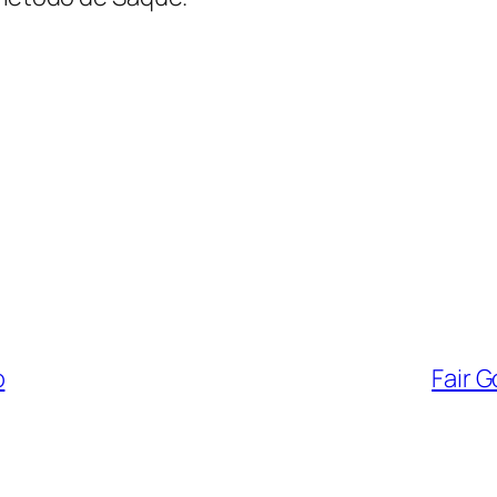
o
Fair 