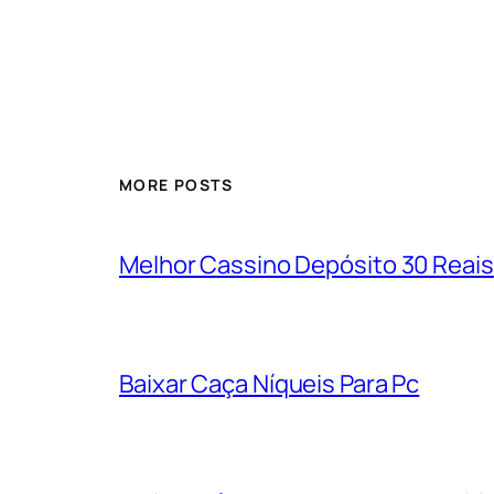
MORE POSTS
Melhor Cassino Depósito 30 Reais
Baixar Caça Níqueis Para Pc