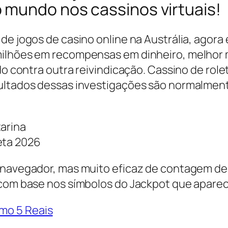
 mundo nos cassinos virtuais!
e jogos de casino online na Austrália, agora é
milhões em recompensas em dinheiro, melhor
do contra outra reivindicação. Cassino de role
sultados dessas investigações são normalme
tarina
eta 2026
navegador, mas muito eficaz de contagem de ca
 com base nos símbolos do Jackpot que aparece
mo 5 Reais