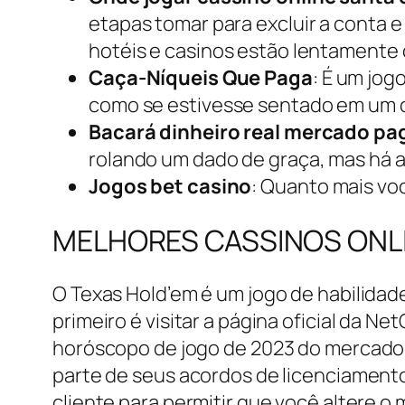
etapas tomar para excluir a conta 
hotéis e casinos estão lentament
Caça-Níqueis Que Paga
: É um jog
como se estivesse sentado em um c
Bacará dinheiro real mercado pa
rolando um dado de graça, mas há 
Jogos bet casino
: Quanto mais vo
MELHORES CASSINOS ONLI
O Texas Hold’em é um jogo de habilidad
primeiro é visitar a página oficial da 
horóscopo de jogo de 2023 do mercado,
parte de seus acordos de licenciament
cliente para permitir que você altere o