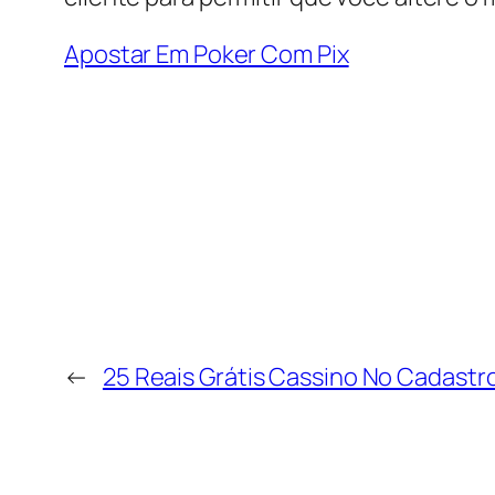
Apostar Em Poker Com Pix
←
25 Reais Grátis Cassino No Cadastr