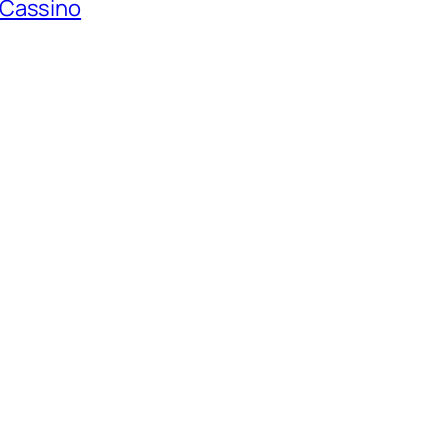
 Cassino