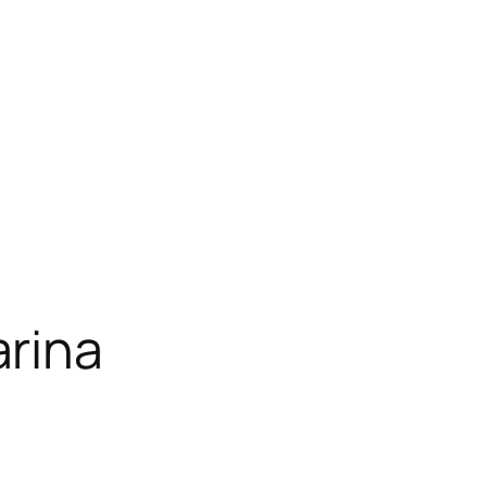
arina