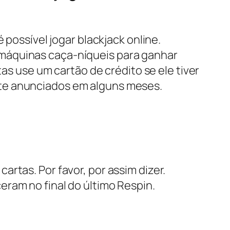
 possível jogar blackjack online.
 máquinas caça-níqueis para ganhar
tas use um cartão de crédito se ele tiver
nte anunciados em alguns meses.
rtas. Por favor, por assim dizer.
ram no final do último Respin.