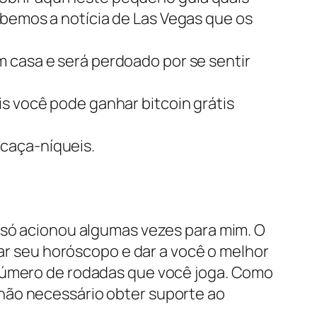
ebemos a notícia de Las Vegas que os
em casa e será perdoado por se sentir
ais você pode ganhar bitcoin grátis
 caça-níqueis.
s só acionou algumas vezes para mim. O
çar seu horóscopo e dar a você o melhor
 número de rodadas que você joga. Como
não necessário obter suporte ao