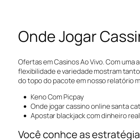
Onde Jogar Cassi
Ofertas em Casinos Ao Vivo.
Com uma am
flexibilidade e variedade mostram tanto
do topo do pacote em nosso relatório 
Keno Com Picpay
Onde jogar cassino online santa ca
Apostar blackjack com dinheiro real
Você conhce as estratégias