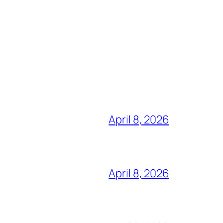
April 8, 2026
April 8, 2026