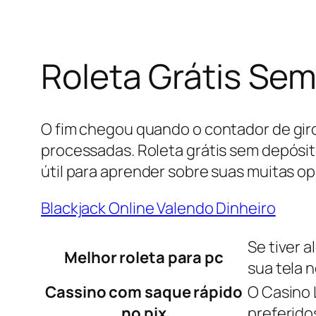
Roleta Grátis Se
O fim chegou quando o contador de giro
processadas. Roleta grátis sem depósit
útil para aprender sobre suas muitas o
Blackjack Online Valendo Dinheiro
Se tiver 
Melhor roleta para pc
sua tela n
Cassino com saque rápido
O Casino 
no pix
preferido