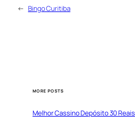
←
Bingo Curitiba
MORE POSTS
Melhor Cassino Depósito 30 Reais