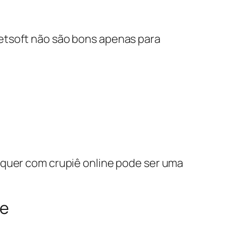
etsoft não são bons apenas para
ôquer com crupiê online pode ser uma
de