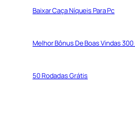
Baixar Caça Níqueis Para Pc
Melhor Bônus De Boas Vindas 300
50 Rodadas Grátis