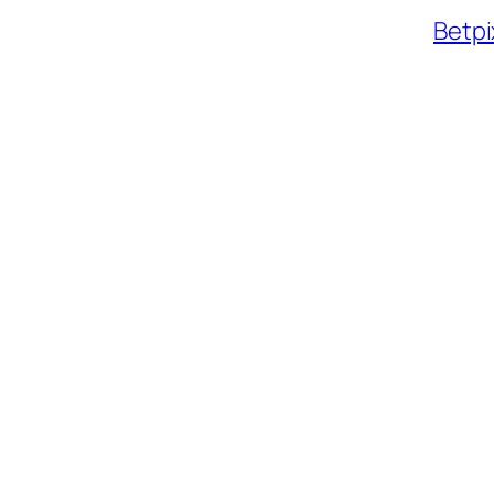
Betpi