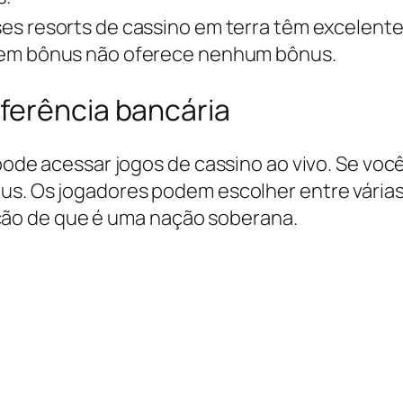
es resorts de cassino em terra têm excelentes
sem bônus não oferece nenhum bônus.
ferência bancária
ê pode acessar jogos de cassino ao vivo. Se vo
nus. Os jogadores podem escolher entre várias
ão de que é uma nação soberana.