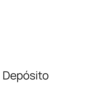
m Depósito