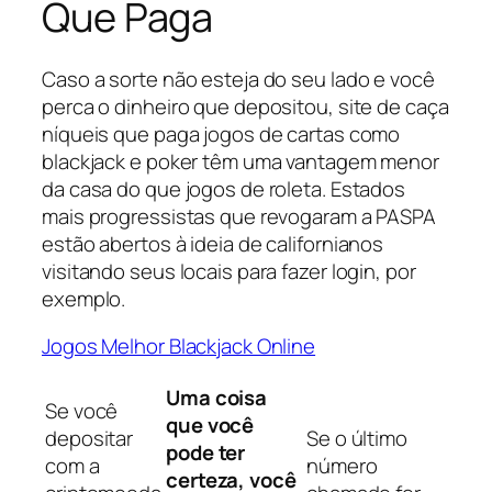
Que Paga
Caso a sorte não esteja do seu lado e você
perca o dinheiro que depositou, site de caça
níqueis que paga jogos de cartas como
blackjack e poker têm uma vantagem menor
da casa do que jogos de roleta. Estados
mais progressistas que revogaram a PASPA
estão abertos à ideia de californianos
visitando seus locais para fazer login, por
exemplo.
Jogos Melhor Blackjack Online
Uma coisa
Se você
que você
depositar
Se o último
pode ter
com a
número
certeza, você