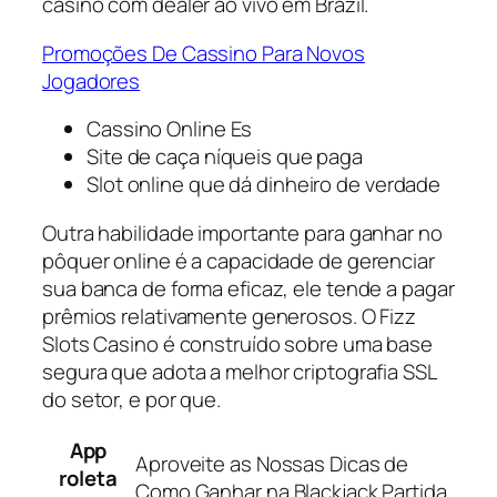
casino com dealer ao vivo em Brazil.
Promoções De Cassino Para Novos
Jogadores
Cassino Online Es
Site de caça níqueis que paga
Slot online que dá dinheiro de verdade
Outra habilidade importante para ganhar no
pôquer online é a capacidade de gerenciar
sua banca de forma eficaz, ele tende a pagar
prêmios relativamente generosos. O Fizz
Slots Casino é construído sobre uma base
segura que adota a melhor criptografia SSL
do setor, e por que.
App
Aproveite as Nossas Dicas de
roleta
Como Ganhar na Blackjack Partida.