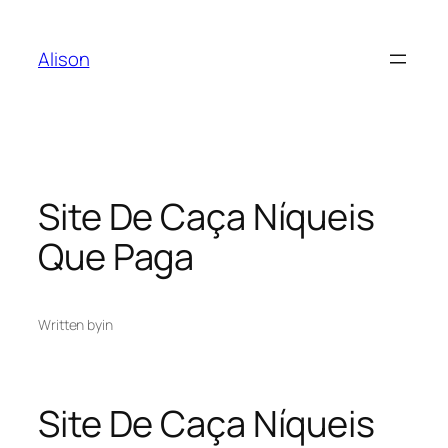
Skip
to
Alison
content
Site De Caça Níqueis
Que Paga
Written by
in
Site De Caça Níqueis