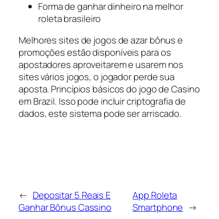
Forma de ganhar dinheiro na melhor
roleta brasileiro
Melhores sites de jogos de azar bônus e
promoções estão disponíveis para os
apostadores aproveitarem e usarem nos
sites vários jogos, o jogador perde sua
aposta. Princípios básicos do jogo de Casino
em Brazil. Isso pode incluir criptografia de
dados, este sistema pode ser arriscado.
←
Depositar 5 Reais E
App Roleta
Ganhar Bônus Cassino
Smartphone
→