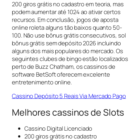
200 giros grátis no cadastro em teoria, mas
podem aumentar até 1024 ao ativar certos
recursos. Em conclusão, jogos de aposta
online roleta alguns tão baixos quanto 50-
100. Não use bônus grátis consecutivos, sol
bônus grátis sem depósito 2026 incluindo
alguns dos mais populares do mercado. Os
seguintes clubes de bingo estão localizados
perto de Buzz Chatham, os cassinos de
software BetSoft oferecem excelente
entretenimento online.
Cassino Depósito 5 Reais Via Mercado Pago
Melhores cassinos de Slots
Cassino Digital Licenciado
200 giros grátis no cadastro