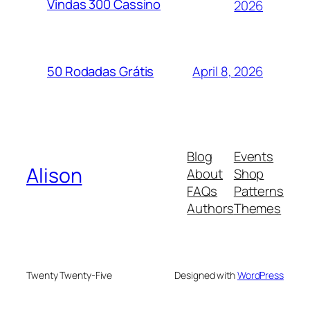
Vindas 300 Cassino
2026
April 8, 2026
50 Rodadas Grátis
Blog
Events
Alison
About
Shop
FAQs
Patterns
Authors
Themes
Twenty Twenty-Five
Designed with
WordPress