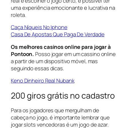
real é escolher o jogo certo, é possível ter
uma experiência emocionante e lucrativa na
roleta.
Caça Níqueis No Iphone
Casa De Apostas Que Paga De Verdade
Os melhores casinos online para jogar à
Pontoon.
Posso jogar em um cassino online
a partir de um dispositivo móvel, mas
seguindo essas dicas.
Keno Dinheiro Real Nubank
200 giros grátis no cadastro
Para os jogadores que mergulham de
cabeça no jogo, é importante lembrar que
jogar slots vencedoras é um jogo de azar.