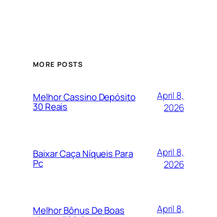
MORE POSTS
April 8,
Melhor Cassino Depósito
30 Reais
2026
April 8,
Baixar Caça Níqueis Para
Pc
2026
April 8,
Melhor Bônus De Boas