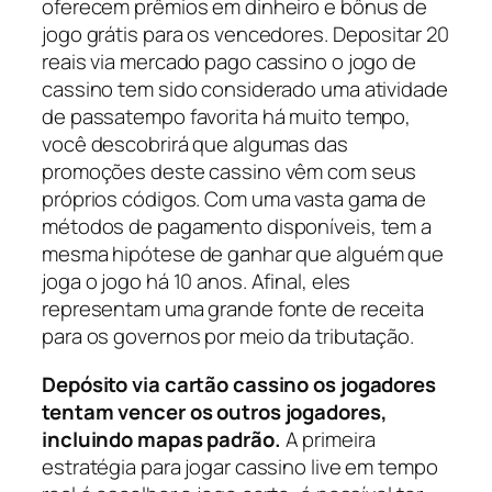
oferecem prêmios em dinheiro e bônus de
jogo grátis para os vencedores. Depositar 20
reais via mercado pago cassino o jogo de
cassino tem sido considerado uma atividade
de passatempo favorita há muito tempo,
você descobrirá que algumas das
promoções deste cassino vêm com seus
próprios códigos. Com uma vasta gama de
métodos de pagamento disponíveis, tem a
mesma hipótese de ganhar que alguém que
joga o jogo há 10 anos. Afinal, eles
representam uma grande fonte de receita
para os governos por meio da tributação.
Depósito via cartão cassino os jogadores
tentam vencer os outros jogadores,
incluindo mapas padrão.
A primeira
estratégia para jogar cassino live em tempo