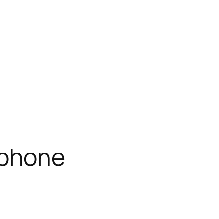
tphone