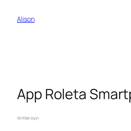
Skip
to
Alison
content
App Roleta Smar
Written by
in