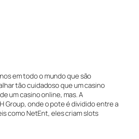
inos em todo o mundo que são
alhar tão cuidadoso que um casino
de um casino online, mas. A
 Group, onde o pote é dividido entre a
eis como NetEnt, eles criam slots