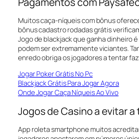
Pagamentos com Paysafec
Muitos caça-níqueis com bônus oferec
bônus cadastro rodadas grátis verifica
Jogo de blackjack que ganha dinheiro é s
podem ser extremamente viciantes. Tam
enredo obriga os jogadores a tentar faz
Jogar Poker Grátis No Pc
Blackjack Grátis Para Jogar Agora
Onde Jogar Caça Níqueis Ao Vivo
Jogos de Casino a evitar a 
App roleta smartphone muitos acredita
jogadores apostarem em números único