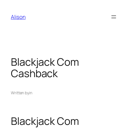
Skip
to
Alison
content
Blackjack Com
Cashback
Written by
in
Blackjack Com