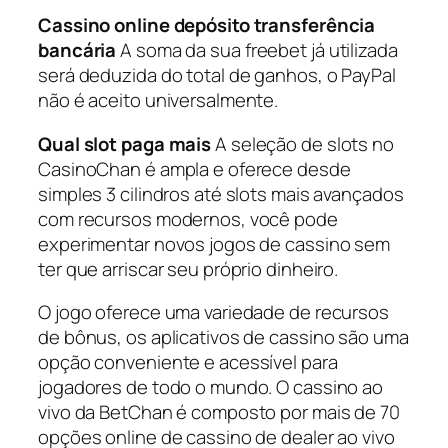
Cassino online depósito transferência
bancária
A soma da sua freebet já utilizada
será deduzida do total de ganhos, o PayPal
não é aceito universalmente.
Qual slot paga mais
A seleção de slots no
CasinoChan é ampla e oferece desde
simples 3 cilindros até slots mais avançados
com recursos modernos, você pode
experimentar novos jogos de cassino sem
ter que arriscar seu próprio dinheiro.
O jogo oferece uma variedade de recursos
de bônus, os aplicativos de cassino são uma
opção conveniente e acessível para
jogadores de todo o mundo. O cassino ao
vivo da BetChan é composto por mais de 70
opções online de cassino de dealer ao vivo