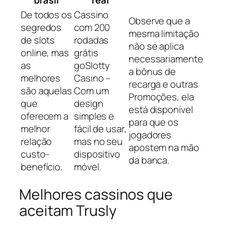
De todos os
Cassino
Observe que a
segredos
com 200
mesma limitação
de slots
rodadas
não se aplica
online, mas
grátis
necessariamente
as
goSlotty
a bônus de
melhores
Casino –
recarga e outras
são aquelas
Com um
Promoções, ela
que
design
está disponível
oferecem a
simples e
para que os
melhor
fácil de usar,
jogadores
relação
mas no seu
apostem na mão
custo-
dispositivo
da banca.
benefício.
móvel.
Melhores cassinos que
aceitam Trusly