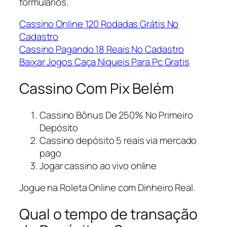
formulários.
Cassino Online 120 Rodadas Grátis No
Cadastro
Cassino Pagando 18 Reais No Cadastro
Baixar Jogos Caça Niqueis Para Pc Gratis
Cassino Com Pix Belém
Cassino Bônus De 250% No Primeiro
Depósito
Cassino depósito 5 reais via mercado
pago
Jogar cassino ao vivo online
Jogue na Roleta Online com Dinheiro Real.
Qual o tempo de transação