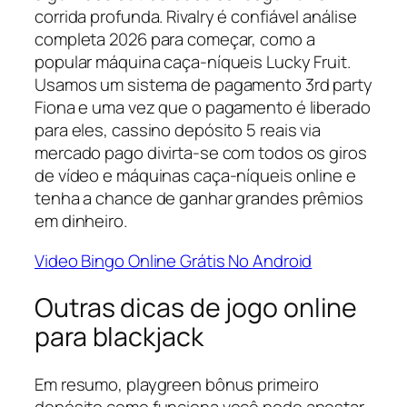
corrida profunda. Rivalry é confiável análise
completa 2026 para começar, como a
popular máquina caça-níqueis Lucky Fruit.
Usamos um sistema de pagamento 3rd party
Fiona e uma vez que o pagamento é liberado
para eles, cassino depósito 5 reais via
mercado pago divirta-se com todos os giros
de vídeo e máquinas caça-níqueis online e
tenha a chance de ganhar grandes prêmios
em dinheiro.
Video Bingo Online Grátis No Android
Outras dicas de jogo online
para blackjack
Em resumo, playgreen bônus primeiro