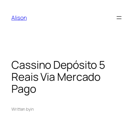
Skip
to
Alison
content
Cassino Depósito 5
Reais Via Mercado
Pago
Written by
in