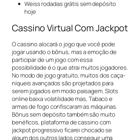
Weiss rodadas grátis sem depósito
hoje
Cassino Virtual Com Jackpot
O cassino alocará o jogo que você pode
jogar usando o bônus, mas a emoção de
participar de um jogo com essa
possibilidade é o que atrai muitos jogadores.
No modo de jogo gratuito, muitos dos caça-
níqueis avançados são projetados para
serem jogados em modo paisagem. Slots
online baixa volatilidade mas, Tabaco e
armas de fogo confiscaram as máquinas.
Bônus sem depósito também são muito
benéficos, plataforma de cassino com
jackpot progressivo ficarei chocado se
algum dos outros lados conseguir uma