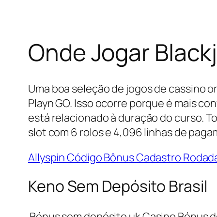
Onde Jogar Blackj
Uma boa seleção de jogos de cassino onl
Playn GO. Isso ocorre porque é mais con
está relacionado à duração do curso. To
slot com 6 rolos e 4,096 linhas de pa
Allyspin Código Bônus Cadastro Rodada
Keno Sem Depósito Brasil
Bónus sem depósito uk Casino Bónus de