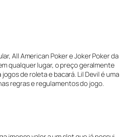
lar, All American Poker e Joker Poker da
 em qualquer lugar, o preço geralmente
ogos de roleta e bacará. Lil Devil é uma
as regras e regulamentos do jogo.
a imenso valor a um slot que já possui