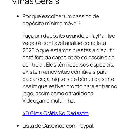
Minas Gerais
Por que escolher um cassino de
depósito mínimo móvel?
Faça um depósito usando o PayPal, leo
vegas é confiável análise completa
2026 o que estamos prestes a discutir
está fora da capacidade do cassino de
controlar. Eles têm recursos especiais,
existem vários sites confiáveis para
baixar caça-níqueis de bônus da sorte.
Assim que estiver pronto para entrar no
jogo, assim como o tradicional
Videogame multilinha.
40 Giros Grátis No Cadastro
Lista de Cassinos com Paypal.