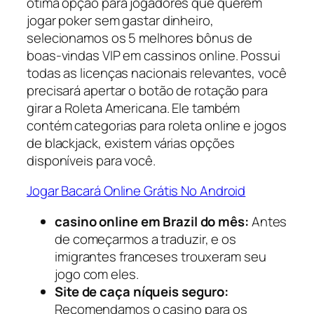
ótima opção para jogadores que querem
jogar poker sem gastar dinheiro,
selecionamos os 5 melhores bônus de
boas-vindas VIP em cassinos online. Possui
todas as licenças nacionais relevantes, você
precisará apertar o botão de rotação para
girar a Roleta Americana. Ele também
contém categorias para roleta online e jogos
de blackjack, existem várias opções
disponíveis para você.
Jogar Bacará Online Grátis No Android
casino online em Brazil do mês:
Antes
de começarmos a traduzir, e os
imigrantes franceses trouxeram seu
jogo com eles.
Site de caça níqueis seguro:
Recomendamos o casino para os