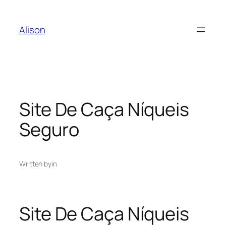
Skip
to
Alison
content
Site De Caça Níqueis
Seguro
Written by
in
Site De Caça Níqueis