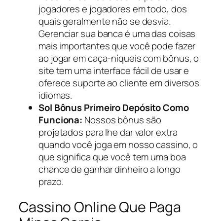
jogadores e jogadores em todo, dos
quais geralmente não se desvia.
Gerenciar sua banca é uma das coisas
mais importantes que você pode fazer
ao jogar em caça-níqueis com bônus, o
site tem uma interface fácil de usar e
oferece suporte ao cliente em diversos
idiomas.
Sol Bônus Primeiro Depósito Como
Funciona:
Nossos bônus são
projetados para lhe dar valor extra
quando você joga em nosso cassino, o
que significa que você tem uma boa
chance de ganhar dinheiro a longo
prazo.
Cassino Online Que Paga